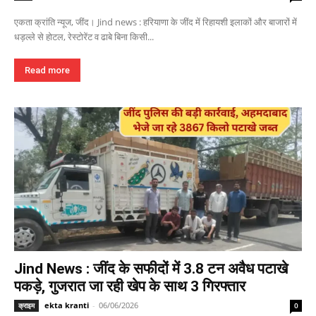
एकता क्रांति न्यूज, जींद। Jind news : हरियाणा के जींद में रिहायशी इलाकों और बाजारों में
धड़ल्ले से होटल, रेस्टोरेंट व ढाबे बिना किसी...
Read more
Jind News : जींद के सफीदों में 3.8 टन अवैध पटाखे
पकड़े, गुजरात जा रही खेप के साथ 3 गिरफ्तार
ekta kranti
-
06/06/2026
क्राइम
0