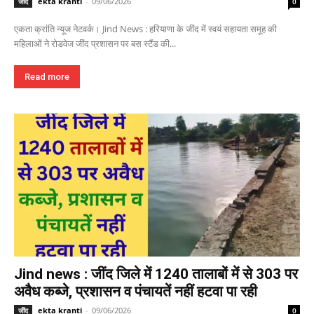
ekta kranti
-
09/06/2026
जींद
0
एकता क्रांति न्यूज नेटवर्क। Jind News : हरियाणा के जींद में स्वयं सहायता समूह की
महिलाओं ने रोडवेज जींद प्रशासन पर बस स्टैंड की...
Read more
Jind news : जींद जिले में 1240 तालाबों में से 303 पर
अवैध कब्जे, प्रशासन व पंचायतें नहीं हटवा पा रही
ekta kranti
-
09/06/2026
जींद
0