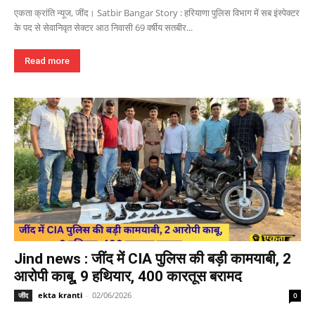
एकता क्रांति न्यूज, जींद। Satbir Bangar Story : हरियाणा पुलिस विभाग में सब इंस्पेक्टर
के पद से सेवानिवृत सेक्टर आठ निवासी 69 वर्षीय सतबीर...
Read more
Jind news : जींद में CIA पुलिस की बड़ी कामयाबी, 2
आरोपी काबू, 9 हथियार, 400 कारतूस बरामद
ekta kranti
-
02/06/2026
जींद
0