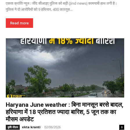
एकता क्रांति न्यूज : जींद सीआइए पुलिस को बड़ी (Jind news) कामयाबी हाथ लगी है।
पुलिस ने दो आरोपियों को 9 हथियार, 400 कारतूस...
Read more
Haryana June weather : बिना मानसून बरसे बादल,
हरियाणा में 18 प्रतिशत ज्यादा बारिश, 5 जून तक का
मौसम अपडेट
ekta kranti
-
02/06/2026
कृषि मौसम
0