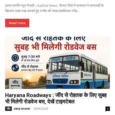
एकता क्रांति न्यूज नेटवर्क। Kaithal News : कैथल जिले में प्रशासन ने लापरवाही के
खिलाफ सख्त रुख अपनाते हुए राजौंद की नायब तहसीलदार स्नेह...
Read more
Haryana Roadways : जींद से रोहतक के लिए सुबह
भी मिलेगी रोडवेज बस, देखें टाइमटेबल
ekta kranti
-
04/06/2026
जींद
0