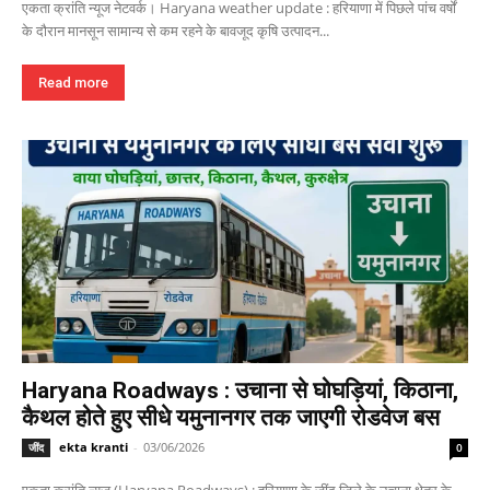
एकता क्रांति न्यूज नेटवर्क। Haryana weather update : हरियाणा में पिछले पांच वर्षों
के दौरान मानसून सामान्य से कम रहने के बावजूद कृषि उत्पादन...
Read more
Haryana Roadways : उचाना से घोघड़ियां, किठाना,
कैथल होते हुए सीधे यमुनानगर तक जाएगी रोडवेज बस
ekta kranti
-
03/06/2026
जींद
0
एकता क्रांति न्यूज (Haryana Roadways) : हरियाणा के जींद जिले के उचाना क्षेत्र के