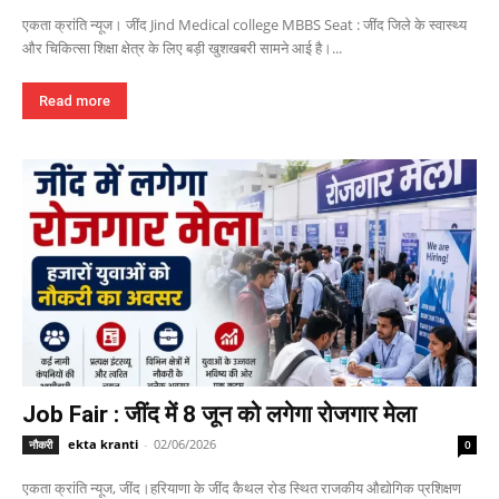
एकता क्रांति न्यूज। जींद Jind Medical college MBBS Seat : जींद जिले के स्वास्थ्य
और चिकित्सा शिक्षा क्षेत्र के लिए बड़ी खुशखबरी सामने आई है।...
Read more
Job Fair : जींद में 8 जून को लगेगा रोजगार मेला
ekta kranti
-
02/06/2026
नौकरी
0
एकता क्रांति न्यूज, जींद।हरियाणा के जींद कैथल रोड स्थित राजकीय औद्योगिक प्रशिक्षण