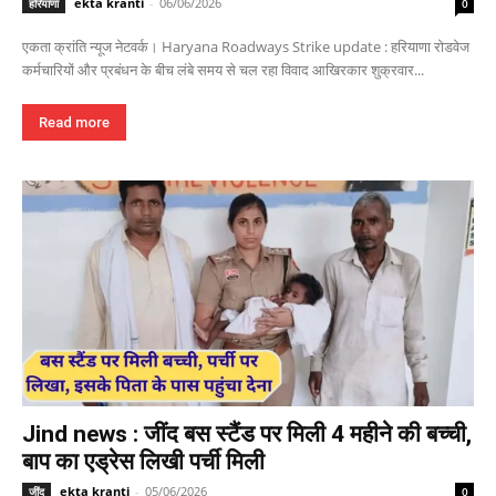
ekta kranti
-
06/06/2026
हरियाणा
0
एकता क्रांति न्यूज नेटवर्क। Haryana Roadways Strike update : हरियाणा रोडवेज
कर्मचारियों और प्रबंधन के बीच लंबे समय से चल रहा विवाद आखिरकार शुक्रवार...
Read more
Jind news : जींद बस स्टैंड पर मिली 4 महीने की बच्ची,
बाप का एड्रेस लिखी पर्ची मिली
ekta kranti
-
05/06/2026
जींद
0