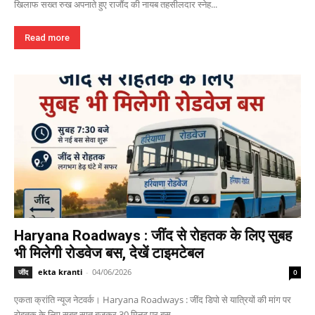
खिलाफ सख्त रुख अपनाते हुए राजौंद की नायब तहसीलदार स्नेह...
Read more
Haryana Roadways : जींद से रोहतक के लिए सुबह
भी मिलेगी रोडवेज बस, देखें टाइमटेबल
ekta kranti
-
04/06/2026
जींद
0
एकता क्रांति न्यूज नेटवर्क। Haryana Roadways : जींद डिपो से यात्रियों की मांग पर
रोहतक के लिए सुबह सात बजकर 30 मिनट पर बस...