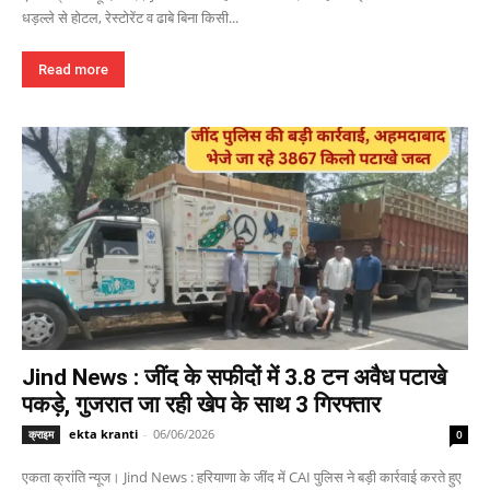
धड़ल्ले से होटल, रेस्टोरेंट व ढाबे बिना किसी...
Read more
Jind News : जींद के सफीदों में 3.8 टन अवैध पटाखे
पकड़े, गुजरात जा रही खेप के साथ 3 गिरफ्तार
ekta kranti
-
06/06/2026
क्राइम
0
एकता क्रांति न्यूज। Jind News : हरियाणा के जींद में CAI पुलिस ने बड़ी कार्रवाई करते हुए