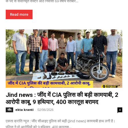
के पद से सेवानिवृत सेक्टर आठ निवासी 69 वर्षीय सतबीर...
Read more
Jind news : जींद में CIA पुलिस की बड़ी कामयाबी, 2
आरोपी काबू, 9 हथियार, 400 कारतूस बरामद
ekta kranti
-
02/06/2026
जींद
0
एकता क्रांति न्यूज : जींद सीआइए पुलिस को बड़ी (Jind news) कामयाबी हाथ लगी है।
पुलिस ने दो आरोपियों को 9 हथियार, 400 कारतूस...