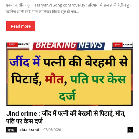
एकता क्रांति न्यूज। Haryanvi Song controversy : हरियाणा में हाल ही में रिलीज हुए
कॉलेज आली छोरी गाने को लेकर विवाद शुरू हो गया...
Read more
Jind crime : जींद में पत्नी की बेरहमी से पिटाई, मौत,
पति पर केस दर्ज
ekta kranti
-
07/06/2026
क्राइम
0