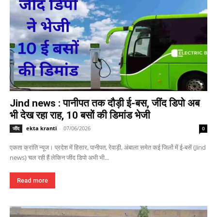
Jind news : पानीपत तक दौड़ी ई-बस, जींद डिपो अब
भी देख रहा राह, 10 बसों की डिमांड भेजी
ekta kranti
-
07/06/2026
जींद
0
एकता क्रांति न्यूज। प्रदेश में हिसार, पानीपत, रेवाड़ी, अंबाला समेत कई जिलों में ई-बसें (Jind
news) चल रही हैं लेकिन जींद डिपो अभी भी...
Read more