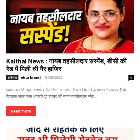
Kaithal News : नायब तहसीलदार सस्पेंड, डीसी की
रेड में मिली थी गैर हाजिर
ekta kranti
-
04/06/2026
हरियाणा
0
एकता क्रांति न्यूज नेटवर्क। Kaithal News : कैथल जिले में प्रशासन ने लापरवाही के
खिलाफ सख्त रुख अपनाते हुए राजौंद की नायब तहसीलदार स्नेह...
Read more