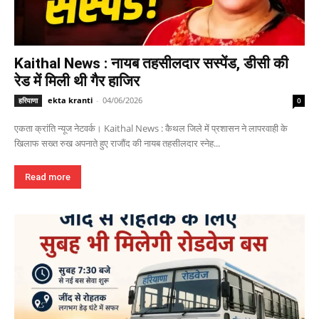
Kaithal News : नायब तहसीलदार सस्पेंड, डीसी की
रेड में मिली थी गैर हाजिर
ekta kranti
-
04/06/2026
हरियाणा
0
एकता क्रांति न्यूज नेटवर्क। Kaithal News : कैथल जिले में प्रशासन ने लापरवाही के
खिलाफ सख्त रुख अपनाते हुए राजौंद की नायब तहसीलदार स्नेह...
Read more