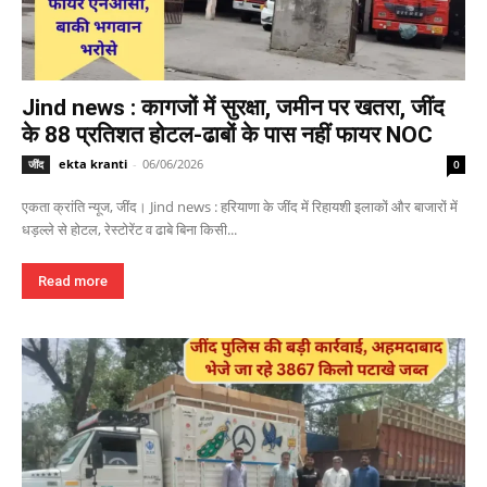
Jind news : कागजों में सुरक्षा, जमीन पर खतरा, जींद
के 88 प्रतिशत होटल-ढाबों के पास नहीं फायर NOC
ekta kranti
-
06/06/2026
जींद
0
एकता क्रांति न्यूज, जींद। Jind news : हरियाणा के जींद में रिहायशी इलाकों और बाजारों में
धड़ल्ले से होटल, रेस्टोरेंट व ढाबे बिना किसी...
Read more