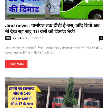
Jind news : पानीपत तक दौड़ी ई-बस, जींद डिपो अब
भी देख रहा राह, 10 बसों की डिमांड भेजी
ekta kranti
-
07/06/2026
जींद
0
एकता क्रांति न्यूज। प्रदेश में हिसार, पानीपत, रेवाड़ी, अंबाला समेत कई जिलों में ई-बसें (Jind
news) चल रही हैं लेकिन जींद डिपो अभी भी...
Read more