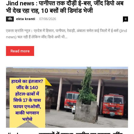
Jind news : पानीपत तक दौड़ी ई-बस, जींद डिपो अब
भी देख रहा राह, 10 बसों की डिमांड भेजी
ekta kranti
-
07/06/2026
जींद
0
एकता क्रांति न्यूज। प्रदेश में हिसार, पानीपत, रेवाड़ी, अंबाला समेत कई जिलों में ई-बसें (Jind
news) चल रही हैं लेकिन जींद डिपो अभी भी...
Read more