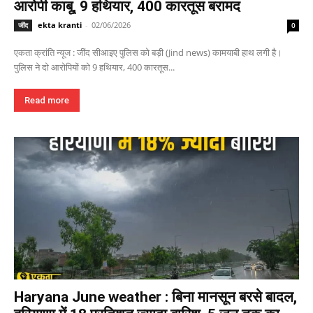
आरोपी काबू, 9 हथियार, 400 कारतूस बरामद
ekta kranti
-
02/06/2026
जींद
0
एकता क्रांति न्यूज : जींद सीआइए पुलिस को बड़ी (Jind news) कामयाबी हाथ लगी है।
पुलिस ने दो आरोपियों को 9 हथियार, 400 कारतूस...
Read more
Haryana June weather : बिना मानसून बरसे बादल,