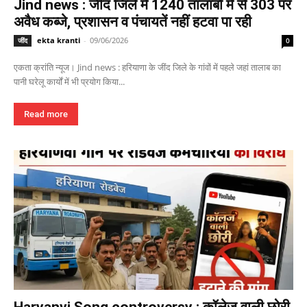
Jind news : जींद जिले में 1240 तालाबों में से 303 पर
अवैध कब्जे, प्रशासन व पंचायतें नहीं हटवा पा रही
ekta kranti
-
09/06/2026
जींद
0
एकता क्रांति न्यूज। Jind news : हरियाणा के जींद जिले के गांवों में पहले जहां तालाब का
पानी घरेलू कार्यों में भी प्रयोग किया...
Read more
Haryanvi Song controversy : कॉलेज वाली छोरी