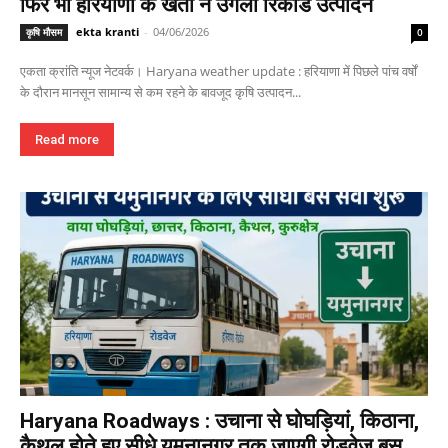
फिर भी हरियाणा के खेतों ने उगला रिकॉर्ड उत्पादन
ekta kranti
-
04/06/2026
कृषि मौसम
0
एकता क्रांति न्यूज नेटवर्क। Haryana weather update : हरियाणा में पिछले पांच वर्षों
के दौरान मानसून सामान्य से कम रहने के बावजूद कृषि उत्पादन...
Read more
Haryana Roadways : उचाना से घोघड़ियां, किठाना,
कैथल होते हुए सीधे यमुनानगर तक जाएगी रोडवेज बस