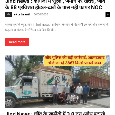
Jind news : कागजों में सुरक्षा, जमीन पर खतरा, जींद
के 88 प्रतिशत होटल-ढाबों के पास नहीं फायर NOC
ekta kranti
-
06/06/2026
जींद
0
एकता क्रांति न्यूज, जींद। Jind news : हरियाणा के जींद में रिहायशी इलाकों और बाजारों में
धड़ल्ले से होटल, रेस्टोरेंट व ढाबे बिना किसी...
Read more
Jind News : जींद के सफीदों में 3.8 टन अवैध पटाखे