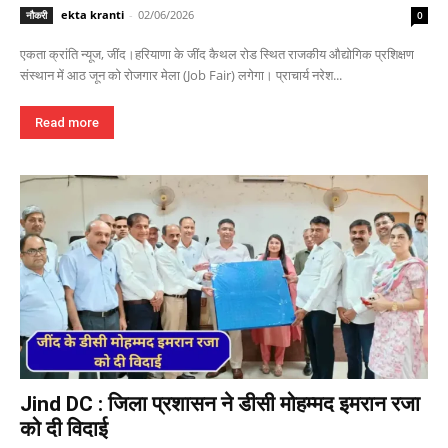
ekta kranti
-
02/06/2026
नौकरी
0
एकता क्रांति न्यूज, जींद।हरियाणा के जींद कैथल रोड स्थित राजकीय औद्योगिक प्रशिक्षण
संस्थान में आठ जून को रोजगार मेला (Job Fair) लगेगा। प्राचार्य नरेश...
Read more
Jind DC : जिला प्रशासन ने डीसी मोहम्मद इमरान रजा
को दी विदाई