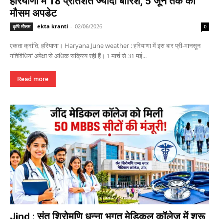
हरियाणा में 18 प्रतिशत ज्यादा बारिश, 5 जून तक का
मौसम अपडेट
ekta kranti
-
02/06/2026
कृषि मौसम
0
एकता क्रांति, हरियाणा। Haryana June weather : हरियाणा में इस बार प्री-मानसून
गतिविधियां अपेक्षा से अधिक सक्रिय रही हैं। 1 मार्च से 31 मई...
Read more
Jind : संत शिरोमणि धन्ना भगत मेडिकल कॉलेज में शुरू