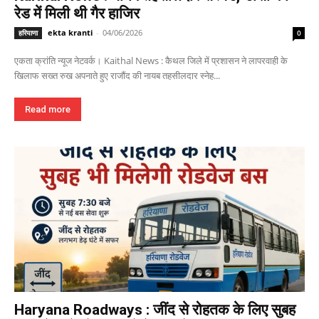
रेड में मिली थी गैर हाजिर
ekta kranti
-
04/06/2026
हरियाणा
0
एकता क्रांति न्यूज नेटवर्क। Kaithal News : कैथल जिले में प्रशासन ने लापरवाही के
खिलाफ सख्त रुख अपनाते हुए राजौंद की नायब तहसीलदार स्नेह...
Read more
Haryana Roadways : जींद से रोहतक के लिए सुबह