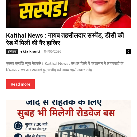
Kaithal News : नायब तहसीलदार सस्पेंड, डीसी की
रेड में मिली थी गैर हाजिर
ekta kranti
-
04/06/2026
हरियाणा
0
एकता क्रांति न्यूज नेटवर्क। Kaithal News : कैथल जिले में प्रशासन ने लापरवाही के
खिलाफ सख्त रुख अपनाते हुए राजौंद की नायब तहसीलदार स्नेह...
Read more