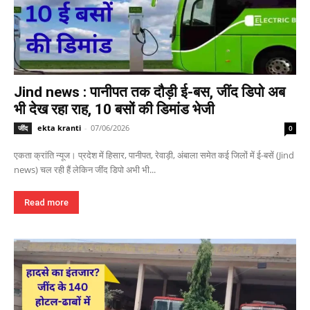
Jind news : पानीपत तक दौड़ी ई-बस, जींद डिपो अब
भी देख रहा राह, 10 बसों की डिमांड भेजी
ekta kranti
-
07/06/2026
जींद
0
एकता क्रांति न्यूज। प्रदेश में हिसार, पानीपत, रेवाड़ी, अंबाला समेत कई जिलों में ई-बसें (Jind
news) चल रही हैं लेकिन जींद डिपो अभी भी...
Read more