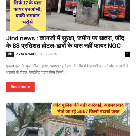
Jind news : कागजों में सुरक्षा, जमीन पर खतरा, जींद
के 88 प्रतिशत होटल-ढाबों के पास नहीं फायर NOC
ekta kranti
-
06/06/2026
जींद
0
एकता क्रांति न्यूज, जींद। Jind news : हरियाणा के जींद में रिहायशी इलाकों और बाजारों में
धड़ल्ले से होटल, रेस्टोरेंट व ढाबे बिना किसी...
Read more