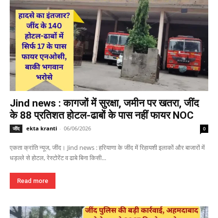
Jind news : कागजों में सुरक्षा, जमीन पर खतरा, जींद
के 88 प्रतिशत होटल-ढाबों के पास नहीं फायर NOC
ekta kranti
-
06/06/2026
जींद
0
एकता क्रांति न्यूज, जींद। Jind news : हरियाणा के जींद में रिहायशी इलाकों और बाजारों में
धड़ल्ले से होटल, रेस्टोरेंट व ढाबे बिना किसी...
Read more