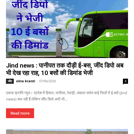
Jind news : पानीपत तक दौड़ी ई-बस, जींद डिपो अब
भी देख रहा राह, 10 बसों की डिमांड भेजी
ekta kranti
-
07/06/2026
जींद
0
एकता क्रांति न्यूज। प्रदेश में हिसार, पानीपत, रेवाड़ी, अंबाला समेत कई जिलों में ई-बसें (Jind
news) चल रही हैं लेकिन जींद डिपो अभी भी...
Read more