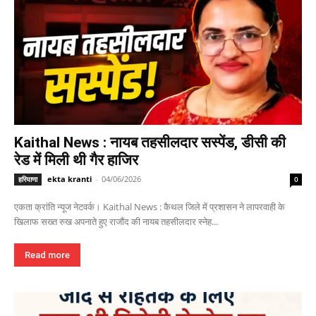
Kaithal News : नायब तहसीलदार सस्पेंड, डीसी की
रेड में मिली थी गैर हाजिर
ekta kranti
-
04/06/2026
हरियाणा
0
एकता क्रांति न्यूज नेटवर्क। Kaithal News : कैथल जिले में प्रशासन ने लापरवाही के
खिलाफ सख्त रुख अपनाते हुए राजौंद की नायब तहसीलदार स्नेह...
Read more