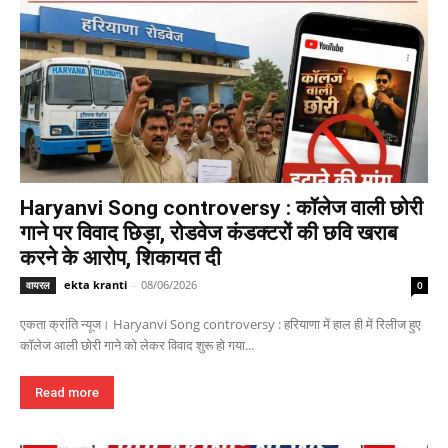
Haryanvi Song controversy : कॉलेज वाली छोरी
गाने पर विवाद छिड़ा, रोडवेज कंडक्टरों की छवि खराब
करने के आरोप, शिकायत दी
ekta kranti
-
08/06/2026
वायरल
0
एकता क्रांति न्यूज। Haryanvi Song controversy : हरियाणा में हाल ही में रिलीज हुए
कॉलेज आली छोरी गाने को लेकर विवाद शुरू हो गया...
Read more