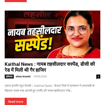
Kaithal News : नायब तहसीलदार सस्पेंड, डीसी की
रेड में मिली थी गैर हाजिर
ekta kranti
-
04/06/2026
हरियाणा
0
एकता क्रांति न्यूज नेटवर्क। Kaithal News : कैथल जिले में प्रशासन ने लापरवाही के
खिलाफ सख्त रुख अपनाते हुए राजौंद की नायब तहसीलदार स्नेह...
Read more