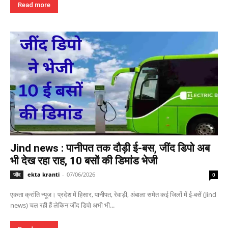
Read more
Jind news : पानीपत तक दौड़ी ई-बस, जींद डिपो अब
भी देख रहा राह, 10 बसों की डिमांड भेजी
ekta kranti
-
07/06/2026
जींद
0
एकता क्रांति न्यूज। प्रदेश में हिसार, पानीपत, रेवाड़ी, अंबाला समेत कई जिलों में ई-बसें (Jind
news) चल रही हैं लेकिन जींद डिपो अभी भी...