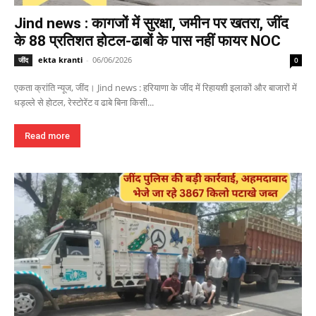
Jind news : कागजों में सुरक्षा, जमीन पर खतरा, जींद
के 88 प्रतिशत होटल-ढाबों के पास नहीं फायर NOC
ekta kranti
-
06/06/2026
जींद
0
एकता क्रांति न्यूज, जींद। Jind news : हरियाणा के जींद में रिहायशी इलाकों और बाजारों में
धड़ल्ले से होटल, रेस्टोरेंट व ढाबे बिना किसी...
Read more