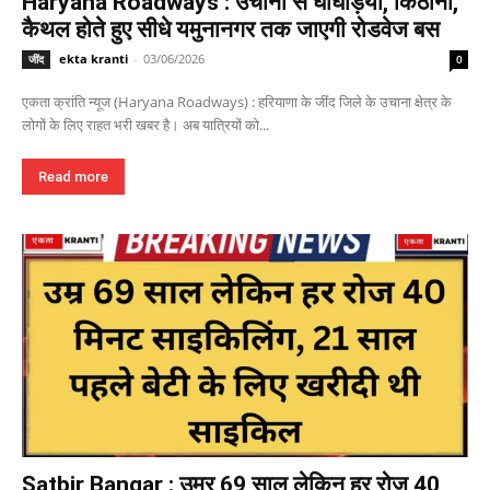
Haryana Roadways : उचाना से घोघड़ियां, किठाना,
कैथल होते हुए सीधे यमुनानगर तक जाएगी रोडवेज बस
ekta kranti
-
03/06/2026
जींद
0
एकता क्रांति न्यूज (Haryana Roadways) : हरियाणा के जींद जिले के उचाना क्षेत्र के
लोगों के लिए राहत भरी खबर है। अब यात्रियों को...
Read more
Satbir Bangar : उम्र 69 साल लेकिन हर रोज 40