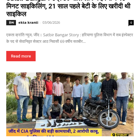
मिनट साइकिलिंग, 21 साल पहले बेटी के लिए खरीदी थी
साइकिल
ekta kranti
-
03/06/2026
हेल्थ
0
एकता क्रांति न्यूज, जींद। Satbir Bangar Story : हरियाणा पुलिस विभाग में सब इंस्पेक्टर
के पद से सेवानिवृत सेक्टर आठ निवासी 69 वर्षीय सतबीर...
Read more