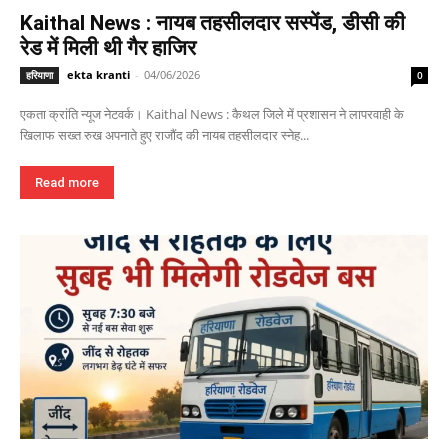
Kaithal News : नायब तहसीलदार सस्पेंड, डीसी की
रेड में मिली थी गैर हाजिर
ekta kranti
-
04/06/2026
हरियाणा
0
एकता क्रांति न्यूज नेटवर्क। Kaithal News : कैथल जिले में प्रशासन ने लापरवाही के
खिलाफ सख्त रुख अपनाते हुए राजौंद की नायब तहसीलदार स्नेह...
Read more