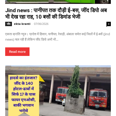
Jind news : पानीपत तक दौड़ी ई-बस, जींद डिपो अब
भी देख रहा राह, 10 बसों की डिमांड भेजी
ekta kranti
-
07/06/2026
जींद
0
एकता क्रांति न्यूज। प्रदेश में हिसार, पानीपत, रेवाड़ी, अंबाला समेत कई जिलों में ई-बसें (Jind
news) चल रही हैं लेकिन जींद डिपो अभी भी...
Read more