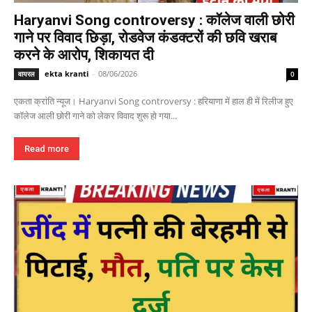
Haryanvi Song controversy : कॉलेज वाली छोरी
गाने पर विवाद छिड़ा, रोडवेज कंडक्टरों की छवि खराब
करने के आरोप, शिकायत दी
ekta kranti
-
08/06/2026
वायरल
0
एकता क्रांति न्यूज। Haryanvi Song controversy : हरियाणा में हाल ही में रिलीज हुए
कॉलेज आली छोरी गाने को लेकर विवाद शुरू हो गया...
Read more