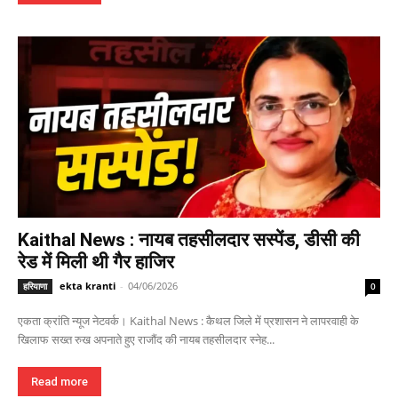
Kaithal News : नायब तहसीलदार सस्पेंड, डीसी की
रेड में मिली थी गैर हाजिर
ekta kranti
-
04/06/2026
हरियाणा
0
एकता क्रांति न्यूज नेटवर्क। Kaithal News : कैथल जिले में प्रशासन ने लापरवाही के
खिलाफ सख्त रुख अपनाते हुए राजौंद की नायब तहसीलदार स्नेह...
Read more