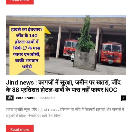
Jind news : कागजों में सुरक्षा, जमीन पर खतरा, जींद
के 88 प्रतिशत होटल-ढाबों के पास नहीं फायर NOC
ekta kranti
-
06/06/2026
जींद
0
एकता क्रांति न्यूज, जींद। Jind news : हरियाणा के जींद में रिहायशी इलाकों और बाजारों में
धड़ल्ले से होटल, रेस्टोरेंट व ढाबे बिना किसी...
Read more