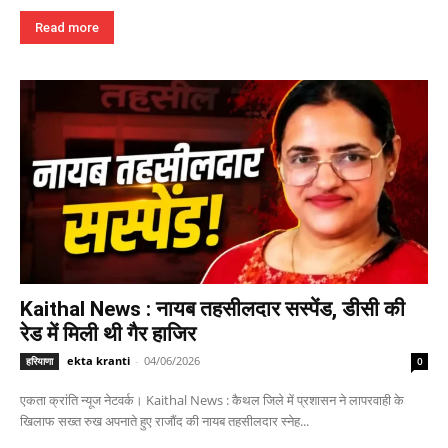
Read more
Kaithal News : नायब तहसीलदार सस्पेंड, डीसी की
रेड में मिली थी गैर हाजिर
ekta kranti
-
04/06/2026
हरियाणा
0
एकता क्रांति न्यूज नेटवर्क। Kaithal News : कैथल जिले में प्रशासन ने लापरवाही के
खिलाफ सख्त रुख अपनाते हुए राजौंद की नायब तहसीलदार स्नेह...