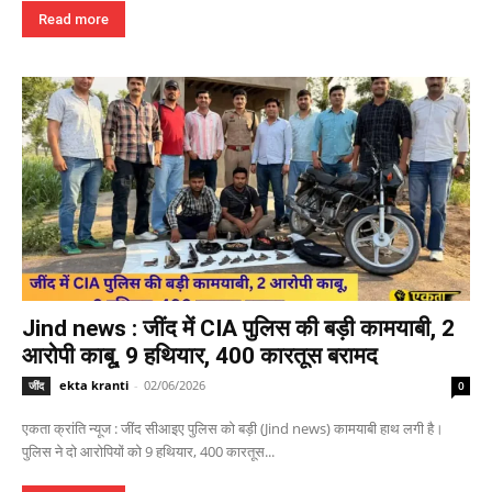
Read more
Jind news : जींद में CIA पुलिस की बड़ी कामयाबी, 2
आरोपी काबू, 9 हथियार, 400 कारतूस बरामद
ekta kranti
-
02/06/2026
जींद
0
एकता क्रांति न्यूज : जींद सीआइए पुलिस को बड़ी (Jind news) कामयाबी हाथ लगी है।
पुलिस ने दो आरोपियों को 9 हथियार, 400 कारतूस...