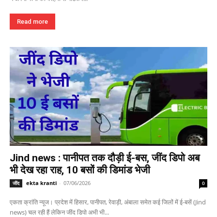
Read more
Jind news : पानीपत तक दौड़ी ई-बस, जींद डिपो अब
भी देख रहा राह, 10 बसों की डिमांड भेजी
ekta kranti
-
07/06/2026
जींद
0
एकता क्रांति न्यूज। प्रदेश में हिसार, पानीपत, रेवाड़ी, अंबाला समेत कई जिलों में ई-बसें (Jind
news) चल रही हैं लेकिन जींद डिपो अभी भी...