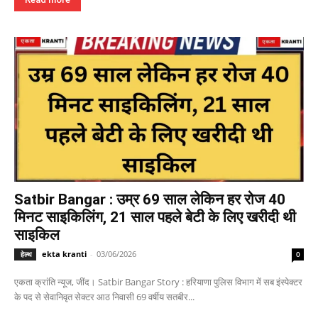
Satbir Bangar : उम्र 69 साल लेकिन हर रोज 40
मिनट साइकिलिंग, 21 साल पहले बेटी के लिए खरीदी थी
साइकिल
ekta kranti
-
03/06/2026
हेल्थ
0
एकता क्रांति न्यूज, जींद। Satbir Bangar Story : हरियाणा पुलिस विभाग में सब इंस्पेक्टर
के पद से सेवानिवृत सेक्टर आठ निवासी 69 वर्षीय सतबीर...