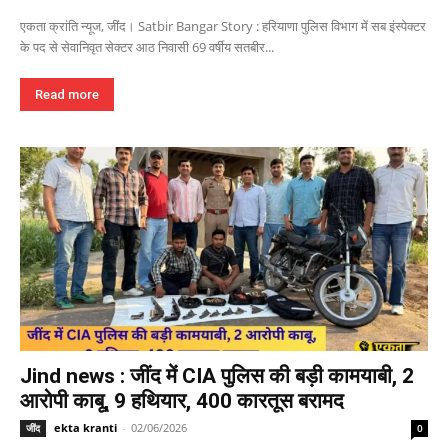
एकता क्रांति न्यूज, जींद। Satbir Bangar Story : हरियाणा पुलिस विभाग में सब इंस्पेक्टर
के पद से सेवानिवृत सेक्टर आठ निवासी 69 वर्षीय सतबीर...
Read more
Jind news : जींद में CIA पुलिस की बड़ी कामयाबी, 2
आरोपी काबू, 9 हथियार, 400 कारतूस बरामद
ekta kranti
-
02/06/2026
जींद
0