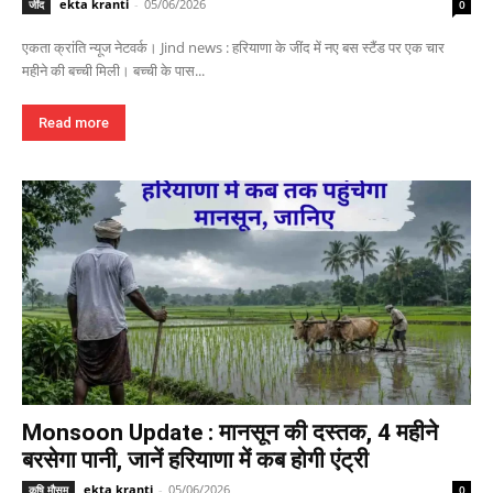
ekta kranti
-
05/06/2026
जींद
0
एकता क्रांति न्यूज नेटवर्क। Jind news : हरियाणा के जींद में नए बस स्टैंड पर एक चार
महीने की बच्ची मिली। बच्ची के पास...
Read more
Monsoon Update : मानसून की दस्तक, 4 महीने
बरसेगा पानी, जानें हरियाणा में कब होगी एंट्री
ekta kranti
-
05/06/2026
कृषि मौसम
0