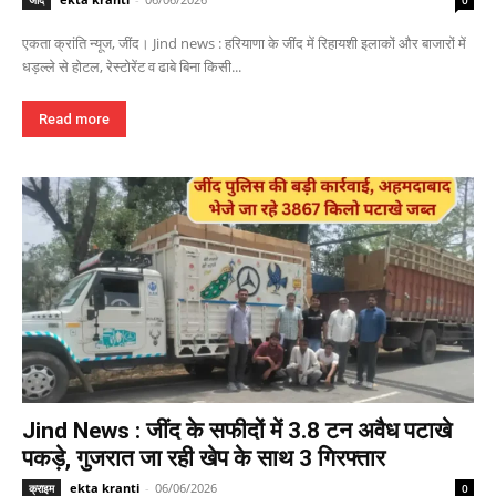
एकता क्रांति न्यूज, जींद। Jind news : हरियाणा के जींद में रिहायशी इलाकों और बाजारों में
धड़ल्ले से होटल, रेस्टोरेंट व ढाबे बिना किसी...
Read more
Jind News : जींद के सफीदों में 3.8 टन अवैध पटाखे
पकड़े, गुजरात जा रही खेप के साथ 3 गिरफ्तार
ekta kranti
-
06/06/2026
क्राइम
0