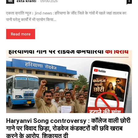
ekta kranti
-
09/06/2026
जींद
0
एकता क्रांति न्यूज। Jind news : हरियाणा के जींद जिले के गांवों में पहले जहां तालाब का
पानी घरेलू कार्यों में भी प्रयोग किया...
Read more
Haryanvi Song controversy : कॉलेज वाली छोरी
गाने पर विवाद छिड़ा, रोडवेज कंडक्टरों की छवि खराब
करने के आरोप, शिकायत दी