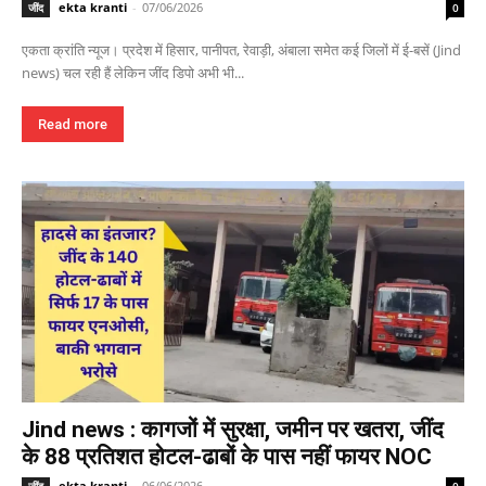
ekta kranti
-
07/06/2026
जींद
0
एकता क्रांति न्यूज। प्रदेश में हिसार, पानीपत, रेवाड़ी, अंबाला समेत कई जिलों में ई-बसें (Jind
news) चल रही हैं लेकिन जींद डिपो अभी भी...
Read more
Jind news : कागजों में सुरक्षा, जमीन पर खतरा, जींद
के 88 प्रतिशत होटल-ढाबों के पास नहीं फायर NOC
ekta kranti
-
06/06/2026
जींद
0