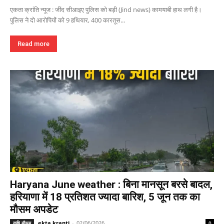
एकता क्रांति न्यूज : जींद सीआइए पुलिस को बड़ी (Jind news) कामयाबी हाथ लगी है।
पुलिस ने दो आरोपियों को 9 हथियार, 400 कारतूस...
Read more
Haryana June weather : बिना मानसून बरसे बादल,
हरियाणा में 18 प्रतिशत ज्यादा बारिश, 5 जून तक का
मौसम अपडेट
ekta kranti
-
02/06/2026
कृषि मौसम
0