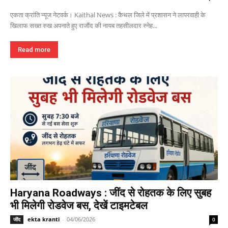
एकता क्रांति न्यूज नेटवर्क। Kaithal News : कैथल जिले में प्रशासन ने लापरवाही के
खिलाफ सख्त रुख अपनाते हुए राजौंद की नायब तहसीलदार स्नेह...
Read more
Haryana Roadways : जींद से रोहतक के लिए सुबह
भी मिलेगी रोडवेज बस, देखें टाइमटेबल
ekta kranti
-
04/06/2026
जींद
0