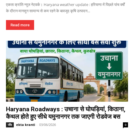
एकता क्रांति न्यूज नेटवर्क। Haryana weather update : हरियाणा में पिछले पांच वर्षों
के दौरान मानसून सामान्य से कम रहने के बावजूद कृषि उत्पादन...
Read more
Haryana Roadways : उचाना से घोघड़ियां, किठाना,
कैथल होते हुए सीधे यमुनानगर तक जाएगी रोडवेज बस
ekta kranti
-
03/06/2026
जींद
0