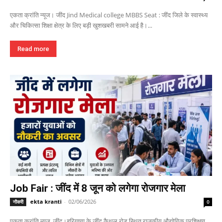
एकता क्रांति न्यूज। जींद Jind Medical college MBBS Seat : जींद जिले के स्वास्थ्य
और चिकित्सा शिक्षा क्षेत्र के लिए बड़ी खुशखबरी सामने आई है।...
Read more
Job Fair : जींद में 8 जून को लगेगा रोजगार मेला
ekta kranti
-
02/06/2026
नौकरी
0
एकता क्रांति न्यूज, जींद।हरियाणा के जींद कैथल रोड स्थित राजकीय औद्योगिक प्रशिक्षण