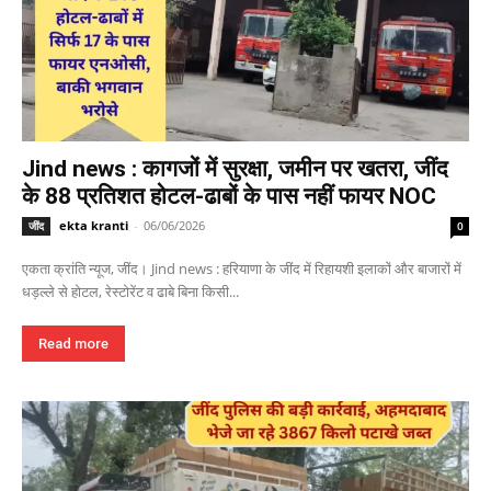
Jind news : कागजों में सुरक्षा, जमीन पर खतरा, जींद
के 88 प्रतिशत होटल-ढाबों के पास नहीं फायर NOC
ekta kranti
-
06/06/2026
जींद
0
एकता क्रांति न्यूज, जींद। Jind news : हरियाणा के जींद में रिहायशी इलाकों और बाजारों में
धड़ल्ले से होटल, रेस्टोरेंट व ढाबे बिना किसी...
Read more