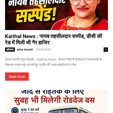
Kaithal News : नायब तहसीलदार सस्पेंड, डीसी की
रेड में मिली थी गैर हाजिर
ekta kranti
-
04/06/2026
हरियाणा
0
एकता क्रांति न्यूज नेटवर्क। Kaithal News : कैथल जिले में प्रशासन ने लापरवाही के
खिलाफ सख्त रुख अपनाते हुए राजौंद की नायब तहसीलदार स्नेह...
Read more