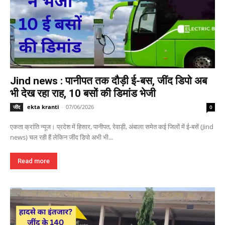
Jind news : पानीपत तक दौड़ी ई-बस, जींद डिपो अब
भी देख रहा राह, 10 बसों की डिमांड भेजी
ekta kranti
-
07/06/2026
जींद
0
एकता क्रांति न्यूज। प्रदेश में हिसार, पानीपत, रेवाड़ी, अंबाला समेत कई जिलों में ई-बसें (Jind
news) चल रही हैं लेकिन जींद डिपो अभी भी...
Read more