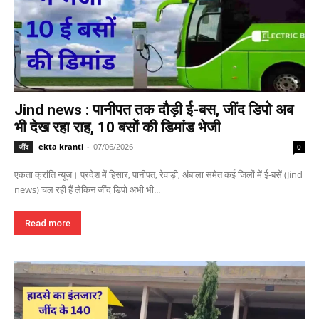
Jind news : पानीपत तक दौड़ी ई-बस, जींद डिपो अब
भी देख रहा राह, 10 बसों की डिमांड भेजी
ekta kranti
-
07/06/2026
जींद
0
एकता क्रांति न्यूज। प्रदेश में हिसार, पानीपत, रेवाड़ी, अंबाला समेत कई जिलों में ई-बसें (Jind
news) चल रही हैं लेकिन जींद डिपो अभी भी...
Read more