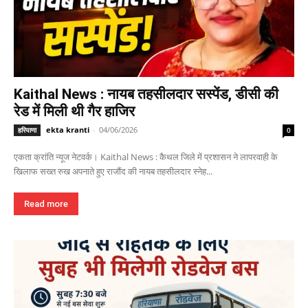
Kaithal News : नायब तहसीलदार सस्पेंड, डीसी की
रेड में मिली थी गैर हाजिर
ekta kranti
-
04/06/2026
हरियाणा
0
एकता क्रांति न्यूज नेटवर्क। Kaithal News : कैथल जिले में प्रशासन ने लापरवाही के
खिलाफ सख्त रुख अपनाते हुए राजौंद की नायब तहसीलदार स्नेह...
Read more