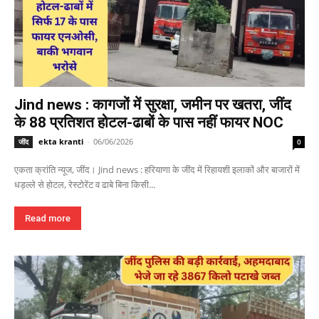
Jind news : कागजों में सुरक्षा, जमीन पर खतरा, जींद
के 88 प्रतिशत होटल-ढाबों के पास नहीं फायर NOC
ekta kranti
-
06/06/2026
जींद
0
एकता क्रांति न्यूज, जींद। Jind news : हरियाणा के जींद में रिहायशी इलाकों और बाजारों में
धड़ल्ले से होटल, रेस्टोरेंट व ढाबे बिना किसी...
Read more