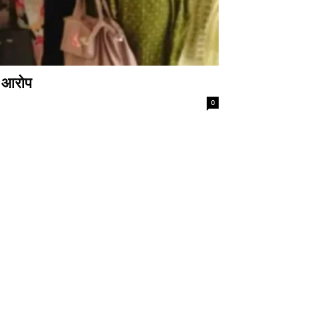
े आरोप
0