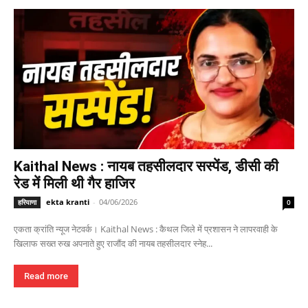
Kaithal News : नायब तहसीलदार सस्पेंड, डीसी की
रेड में मिली थी गैर हाजिर
ekta kranti
-
04/06/2026
हरियाणा
0
एकता क्रांति न्यूज नेटवर्क। Kaithal News : कैथल जिले में प्रशासन ने लापरवाही के
खिलाफ सख्त रुख अपनाते हुए राजौंद की नायब तहसीलदार स्नेह...
Read more