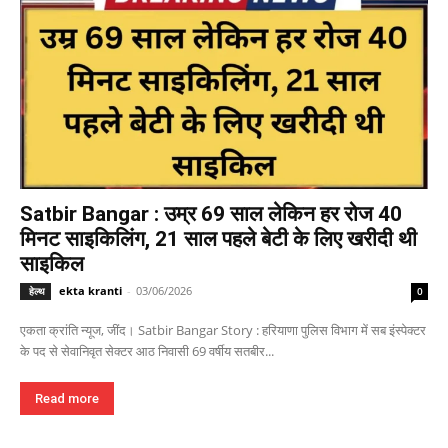
Satbir Bangar : उम्र 69 साल लेकिन हर रोज 40
मिनट साइकिलिंग, 21 साल पहले बेटी के लिए खरीदी थी
साइकिल
ekta kranti
-
03/06/2026
हेल्थ
0
एकता क्रांति न्यूज, जींद। Satbir Bangar Story : हरियाणा पुलिस विभाग में सब इंस्पेक्टर
के पद से सेवानिवृत सेक्टर आठ निवासी 69 वर्षीय सतबीर...
Read more