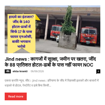
Jind news : कागजों में सुरक्षा, जमीन पर खतरा, जींद
के 88 प्रतिशत होटल-ढाबों के पास नहीं फायर NOC
ekta kranti
-
06/06/2026
जींद
0
एकता क्रांति न्यूज, जींद। Jind news : हरियाणा के जींद में रिहायशी इलाकों और बाजारों में
धड़ल्ले से होटल, रेस्टोरेंट व ढाबे बिना किसी...
Read more