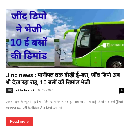
Jind news : पानीपत तक दौड़ी ई-बस, जींद डिपो अब
भी देख रहा राह, 10 बसों की डिमांड भेजी
ekta kranti
-
07/06/2026
जींद
0
एकता क्रांति न्यूज। प्रदेश में हिसार, पानीपत, रेवाड़ी, अंबाला समेत कई जिलों में ई-बसें (Jind
news) चल रही हैं लेकिन जींद डिपो अभी भी...
Read more