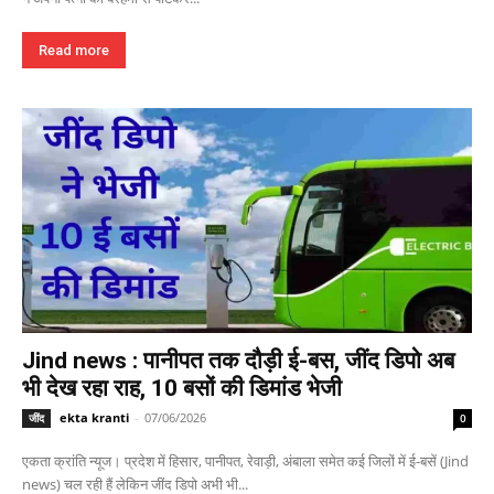
Read more
Jind news : पानीपत तक दौड़ी ई-बस, जींद डिपो अब
भी देख रहा राह, 10 बसों की डिमांड भेजी
ekta kranti
-
07/06/2026
जींद
0
एकता क्रांति न्यूज। प्रदेश में हिसार, पानीपत, रेवाड़ी, अंबाला समेत कई जिलों में ई-बसें (Jind
news) चल रही हैं लेकिन जींद डिपो अभी भी...