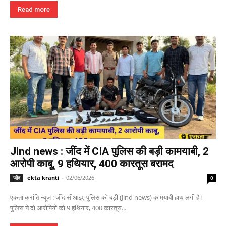
Read more
Jind news : जींद में CIA पुलिस की बड़ी कामयाबी, 2
आरोपी काबू, 9 हथियार, 400 कारतूस बरामद
ekta kranti
-
02/06/2026
जींद
0
एकता क्रांति न्यूज : जींद सीआइए पुलिस को बड़ी (Jind news) कामयाबी हाथ लगी है।
पुलिस ने दो आरोपियों को 9 हथियार, 400 कारतूस...