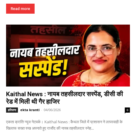
Read more
Kaithal News : नायब तहसीलदार सस्पेंड, डीसी की
रेड में मिली थी गैर हाजिर
ekta kranti
-
04/06/2026
हरियाणा
0
एकता क्रांति न्यूज नेटवर्क। Kaithal News : कैथल जिले में प्रशासन ने लापरवाही के
खिलाफ सख्त रुख अपनाते हुए राजौंद की नायब तहसीलदार स्नेह...