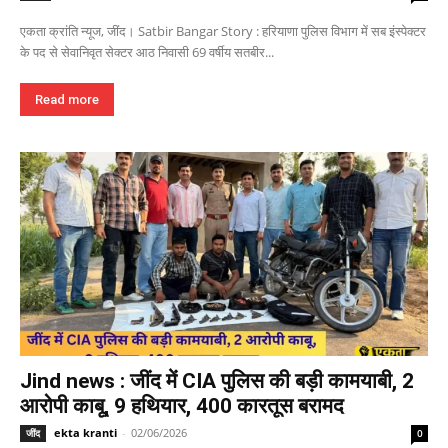
एकता क्रांति न्यूज, जींद। Satbir Bangar Story : हरियाणा पुलिस विभाग में सब इंस्पेक्टर
के पद से सेवानिवृत सेक्टर आठ निवासी 69 वर्षीय सतबीर...
Read more
Jind news : जींद में CIA पुलिस की बड़ी कामयाबी, 2
आरोपी काबू, 9 हथियार, 400 कारतूस बरामद
ekta kranti
-
02/06/2026
जींद
0