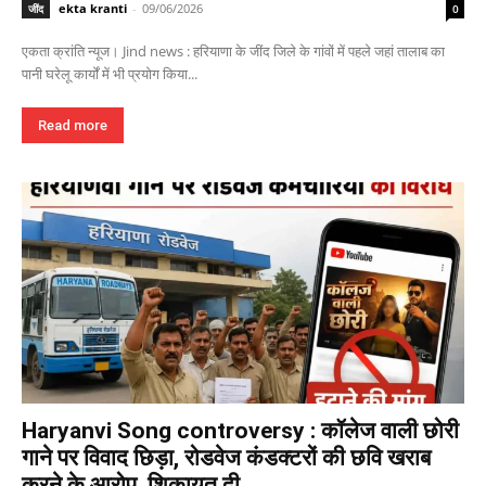
ekta kranti
-
09/06/2026
जींद
0
एकता क्रांति न्यूज। Jind news : हरियाणा के जींद जिले के गांवों में पहले जहां तालाब का
पानी घरेलू कार्यों में भी प्रयोग किया...
Read more
Haryanvi Song controversy : कॉलेज वाली छोरी
गाने पर विवाद छिड़ा, रोडवेज कंडक्टरों की छवि खराब
करने के आरोप, शिकायत दी