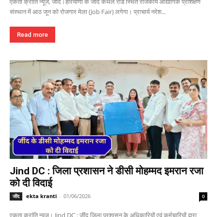
एकता क्रांति न्यूज, जींद।हरियाणा के जींद कैथल रोड स्थित राजकीय औद्योगिक प्रशिक्षण
संस्थान में आठ जून को रोजगार मेला (Job Fair) लगेगा। प्राचार्य नरेश...
Read more
Jind DC : जिला प्रशासन ने डीसी मोहम्मद इमरान रजा
को दी विदाई
ekta kranti
-
01/06/2026
जींद
0
एकता क्रांति न्यूज। Jind DC : जींद जिला प्रशासन के अधिकारियों एवं कर्मचारियों द्वारा