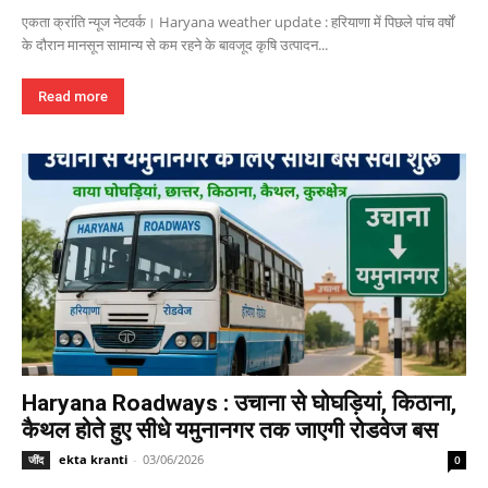
एकता क्रांति न्यूज नेटवर्क। Haryana weather update : हरियाणा में पिछले पांच वर्षों
के दौरान मानसून सामान्य से कम रहने के बावजूद कृषि उत्पादन...
Read more
Haryana Roadways : उचाना से घोघड़ियां, किठाना,
कैथल होते हुए सीधे यमुनानगर तक जाएगी रोडवेज बस
ekta kranti
-
03/06/2026
जींद
0