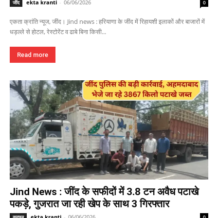
ekta kranti
-
06/06/2026
जींद
0
एकता क्रांति न्यूज, जींद। Jind news : हरियाणा के जींद में रिहायशी इलाकों और बाजारों में
धड़ल्ले से होटल, रेस्टोरेंट व ढाबे बिना किसी...
Read more
Jind News : जींद के सफीदों में 3.8 टन अवैध पटाखे
पकड़े, गुजरात जा रही खेप के साथ 3 गिरफ्तार
ekta kranti
-
06/06/2026
क्राइम
0