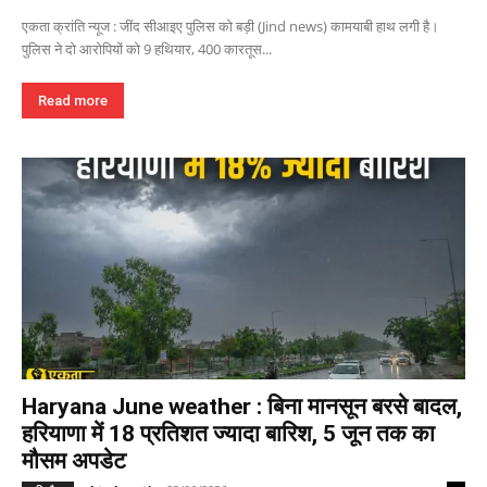
एकता क्रांति न्यूज : जींद सीआइए पुलिस को बड़ी (Jind news) कामयाबी हाथ लगी है।
पुलिस ने दो आरोपियों को 9 हथियार, 400 कारतूस...
Read more
Haryana June weather : बिना मानसून बरसे बादल,
हरियाणा में 18 प्रतिशत ज्यादा बारिश, 5 जून तक का
मौसम अपडेट