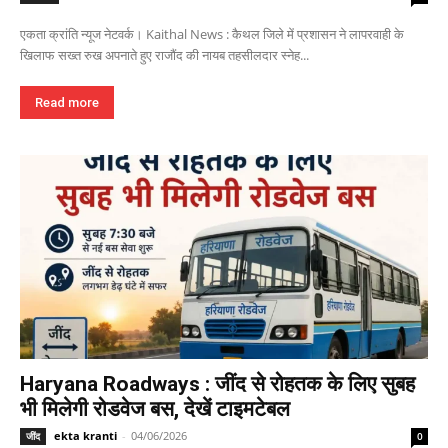
एकता क्रांति न्यूज नेटवर्क। Kaithal News : कैथल जिले में प्रशासन ने लापरवाही के
खिलाफ सख्त रुख अपनाते हुए राजौंद की नायब तहसीलदार स्नेह...
Read more
Haryana Roadways : जींद से रोहतक के लिए सुबह
भी मिलेगी रोडवेज बस, देखें टाइमटेबल
ekta kranti
-
04/06/2026
जींद
0