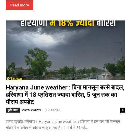
Read more
Haryana June weather : बिना मानसून बरसे बादल,
हरियाणा में 18 प्रतिशत ज्यादा बारिश, 5 जून तक का
मौसम अपडेट
ekta kranti
-
02/06/2026
कृषि मौसम
0
एकता क्रांति, हरियाणा। Haryana June weather : हरियाणा में इस बार प्री-मानसून
गतिविधियां अपेक्षा से अधिक सक्रिय रही हैं। 1 मार्च से 31 मई...