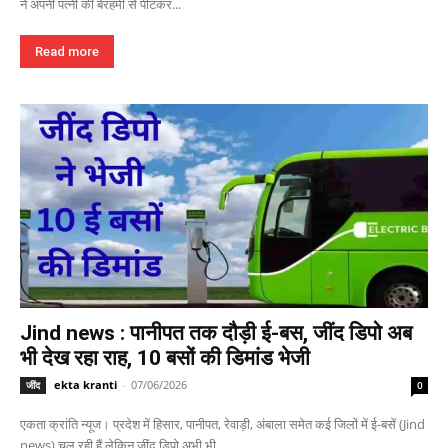
ने अपनी पत्नी की बेरहमी से पीटकर...
Read more
Jind news : पानीपत तक दौड़ी ई-बस, जींद डिपो अब
भी देख रहा राह, 10 बसों की डिमांड भेजी
ekta kranti
-
07/06/2026
जींद
0
एकता क्रांति न्यूज। प्रदेश में हिसार, पानीपत, रेवाड़ी, अंबाला समेत कई जिलों में ई-बसें (Jind
news) चल रही हैं लेकिन जींद डिपो अभी भी...