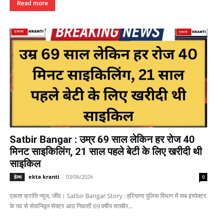
Read more
Satbir Bangar : उम्र 69 साल लेकिन हर रोज 40
मिनट साइकिलिंग, 21 साल पहले बेटी के लिए खरीदी थी
साइकिल
ekta kranti
-
03/06/2026
हेल्थ
0
एकता क्रांति न्यूज, जींद। Satbir Bangar Story : हरियाणा पुलिस विभाग में सब इंस्पेक्टर
के पद से सेवानिवृत सेक्टर आठ निवासी 69 वर्षीय सतबीर...