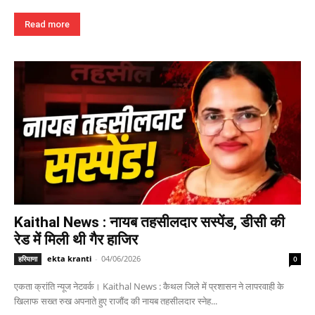
Read more
Kaithal News : नायब तहसीलदार सस्पेंड, डीसी की
रेड में मिली थी गैर हाजिर
ekta kranti
-
04/06/2026
हरियाणा
0
एकता क्रांति न्यूज नेटवर्क। Kaithal News : कैथल जिले में प्रशासन ने लापरवाही के
खिलाफ सख्त रुख अपनाते हुए राजौंद की नायब तहसीलदार स्नेह...