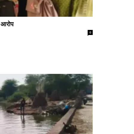
े आरोप
0