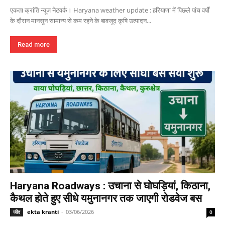
एकता क्रांति न्यूज नेटवर्क। Haryana weather update : हरियाणा में पिछले पांच वर्षों
के दौरान मानसून सामान्य से कम रहने के बावजूद कृषि उत्पादन...
Read more
Haryana Roadways : उचाना से घोघड़ियां, किठाना,
कैथल होते हुए सीधे यमुनानगर तक जाएगी रोडवेज बस
ekta kranti
-
03/06/2026
जींद
0