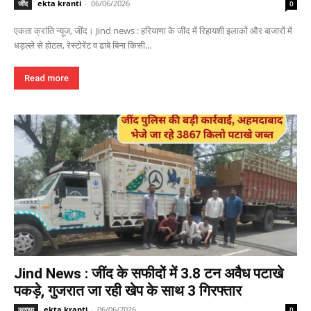
ekta kranti
-
06/06/2026
जींद
0
एकता क्रांति न्यूज, जींद। Jind news : हरियाणा के जींद में रिहायशी इलाकों और बाजारों में
धड़ल्ले से होटल, रेस्टोरेंट व ढाबे बिना किसी...
Read more
Jind News : जींद के सफीदों में 3.8 टन अवैध पटाखे
पकड़े, गुजरात जा रही खेप के साथ 3 गिरफ्तार
ekta kranti
-
06/06/2026
क्राइम
0