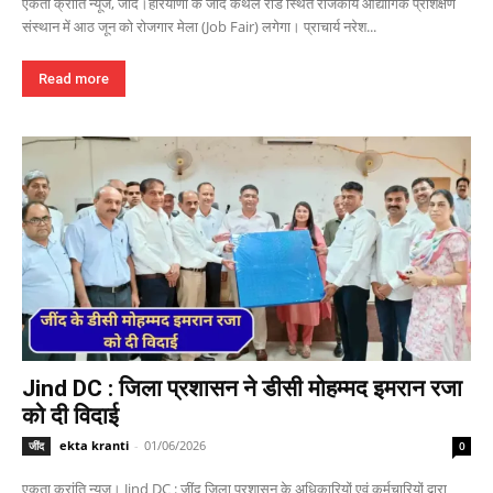
एकता क्रांति न्यूज, जींद।हरियाणा के जींद कैथल रोड स्थित राजकीय औद्योगिक प्रशिक्षण
संस्थान में आठ जून को रोजगार मेला (Job Fair) लगेगा। प्राचार्य नरेश...
Read more
Jind DC : जिला प्रशासन ने डीसी मोहम्मद इमरान रजा
को दी विदाई
ekta kranti
-
01/06/2026
जींद
0
एकता क्रांति न्यूज। Jind DC : जींद जिला प्रशासन के अधिकारियों एवं कर्मचारियों द्वारा