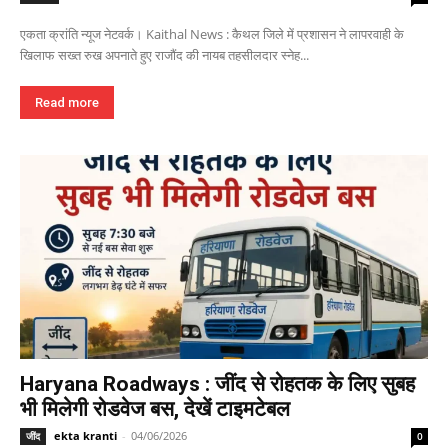
एकता क्रांति न्यूज नेटवर्क। Kaithal News : कैथल जिले में प्रशासन ने लापरवाही के
खिलाफ सख्त रुख अपनाते हुए राजौंद की नायब तहसीलदार स्नेह...
Read more
Haryana Roadways : जींद से रोहतक के लिए सुबह
भी मिलेगी रोडवेज बस, देखें टाइमटेबल
ekta kranti
-
04/06/2026
जींद
0