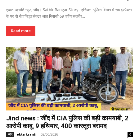
एकता क्रांति न्यूज, जींद। Satbir Bangar Story : हरियाणा पुलिस विभाग में सब इंस्पेक्टर
के पद से सेवानिवृत सेक्टर आठ निवासी 69 वर्षीय सतबीर...
Read more
Jind news : जींद में CIA पुलिस की बड़ी कामयाबी, 2
आरोपी काबू, 9 हथियार, 400 कारतूस बरामद
ekta kranti
-
02/06/2026
जींद
0