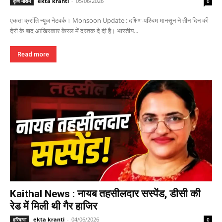
ekta kranti
-
05/06/2026
कृषि मौसम
0
एकता क्रांति न्यूज नेटवर्क। Monsoon Update : दक्षिण-पश्चिम मानसून ने तीन दिन की
देरी के बाद आखिरकार केरल में दस्तक दे दी है। भारतीय...
Read more
Kaithal News : नायब तहसीलदार सस्पेंड, डीसी की
रेड में मिली थी गैर हाजिर
ekta kranti
-
04/06/2026
हरियाणा
0