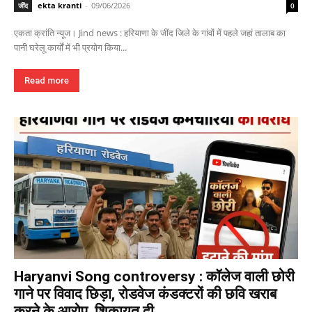
ekta kranti
-
09/06/2026
जींद
0
एकता क्रांति न्यूज। Jind news : हरियाणा के जींद जिले के गांवों में पहले जहां तालाब का
पानी घरेलू कार्यों में भी प्रयोग किया...
Read more
Haryanvi Song controversy : कॉलेज वाली छोरी
गाने पर विवाद छिड़ा, रोडवेज कंडक्टरों की छवि खराब
करने के आरोप, शिकायत दी