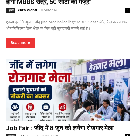
होगा MBBS सत्र, 50 सीटों को मंजूरी
ekta kranti
-
02/06/2026
हेल्थ
0
एकता क्रांति न्यूज। जींद Jind Medical college MBBS Seat : जींद जिले के स्वास्थ्य
और चिकित्सा शिक्षा क्षेत्र के लिए बड़ी खुशखबरी सामने आई है।...
Read more
Job Fair : जींद में 8 जून को लगेगा रोजगार मेला