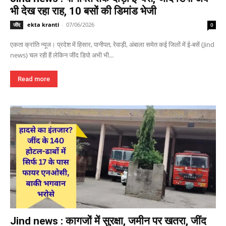
भी देख रहा राह, 10 बसों की डिमांड भेजी
ekta kranti
-
07/06/2026
जींद
0
एकता क्रांति न्यूज। प्रदेश में हिसार, पानीपत, रेवाड़ी, अंबाला समेत कई जिलों में ई-बसें (Jind
news) चल रही हैं लेकिन जींद डिपो अभी भी...
Read more
Jind news : कागजों में सुरक्षा, जमीन पर खतरा, जींद