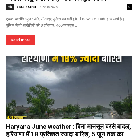
ekta kranti
-
02/06/2026
जींद
0
एकता क्रांति न्यूज : जींद सीआइए पुलिस को बड़ी (Jind news) कामयाबी हाथ लगी है।
पुलिस ने दो आरोपियों को 9 हथियार, 400 कारतूस...
Read more
Haryana June weather : बिना मानसून बरसे बादल,
हरियाणा में 18 प्रतिशत ज्यादा बारिश, 5 जून तक का