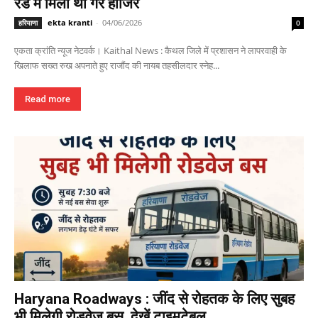
रेड में मिली थी गैर हाजिर
ekta kranti
-
04/06/2026
हरियाणा
0
एकता क्रांति न्यूज नेटवर्क। Kaithal News : कैथल जिले में प्रशासन ने लापरवाही के
खिलाफ सख्त रुख अपनाते हुए राजौंद की नायब तहसीलदार स्नेह...
Read more
Haryana Roadways : जींद से रोहतक के लिए सुबह
भी मिलेगी रोडवेज बस, देखें टाइमटेबल