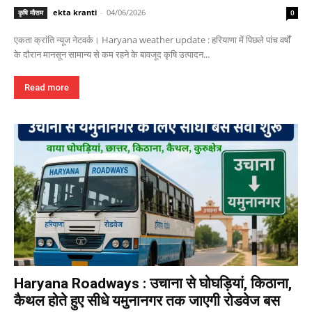
ekta kranti
-
04/06/2026
कृषि मौसम
0
एकता क्रांति न्यूज नेटवर्क। Haryana weather update : हरियाणा में पिछले पांच वर्षों
के दौरान मानसून सामान्य से कम रहने के बावजूद कृषि उत्पादन...
Read more
Haryana Roadways : उचाना से घोघड़ियां, किठाना,
कैथल होते हुए सीधे यमुनानगर तक जाएगी रोडवेज बस