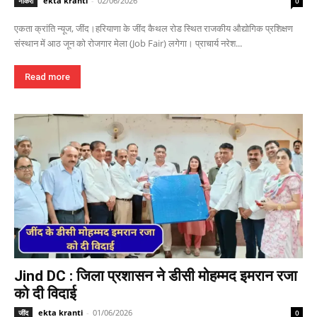
ekta kranti
-
02/06/2026
नौकरी
0
एकता क्रांति न्यूज, जींद।हरियाणा के जींद कैथल रोड स्थित राजकीय औद्योगिक प्रशिक्षण
संस्थान में आठ जून को रोजगार मेला (Job Fair) लगेगा। प्राचार्य नरेश...
Read more
Jind DC : जिला प्रशासन ने डीसी मोहम्मद इमरान रजा
को दी विदाई
ekta kranti
-
01/06/2026
जींद
0