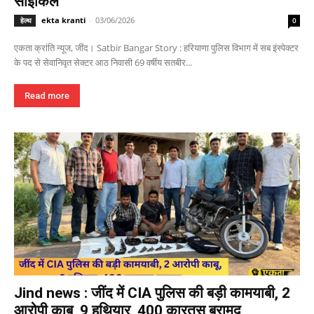
साइकिल
ekta kranti
-
03/06/2026
हेल्थ
0
एकता क्रांति न्यूज, जींद। Satbir Bangar Story : हरियाणा पुलिस विभाग में सब इंस्पेक्टर
के पद से सेवानिवृत सेक्टर आठ निवासी 69 वर्षीय सतबीर...
Read more
Jind news : जींद में CIA पुलिस की बड़ी कामयाबी, 2
आरोपी काबू, 9 हथियार, 400 कारतूस बरामद