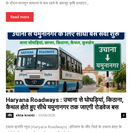
के दौरान मानसून सामान्य से कम रहने के बावजूद कृषि उत्पादन...
Read more
Haryana Roadways : उचाना से घोघड़ियां, किठाना,
कैथल होते हुए सीधे यमुनानगर तक जाएगी रोडवेज बस
ekta kranti
-
03/06/2026
जींद
0
एकता क्रांति न्यूज (Haryana Roadways) : हरियाणा के जींद जिले के उचाना क्षेत्र के