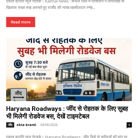
एकता क्रांति न्यूज नेटवर्क। Kaithal News : कैथल जिले में प्रशासन ने लापरवाही के
खिलाफ सख्त रुख अपनाते हुए राजौंद की नायब तहसीलदार स्नेह...
Read more
Haryana Roadways : जींद से रोहतक के लिए सुबह
भी मिलेगी रोडवेज बस, देखें टाइमटेबल
ekta kranti
-
04/06/2026
जींद
0
एकता क्रांति न्यूज नेटवर्क। Haryana Roadways : जींद डिपो से यात्रियों की मांग पर