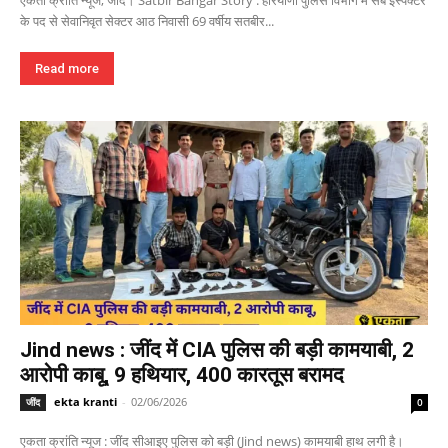
के पद से सेवानिवृत सेक्टर आठ निवासी 69 वर्षीय सतबीर...
Read more
Jind news : जींद में CIA पुलिस की बड़ी कामयाबी, 2
आरोपी काबू, 9 हथियार, 400 कारतूस बरामद
ekta kranti
-
02/06/2026
जींद
0
एकता क्रांति न्यूज : जींद सीआइए पुलिस को बड़ी (Jind news) कामयाबी हाथ लगी है।