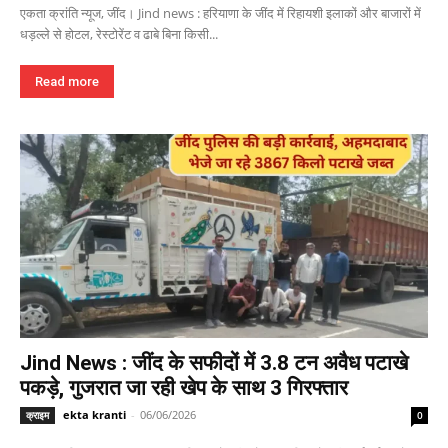
एकता क्रांति न्यूज, जींद। Jind news : हरियाणा के जींद में रिहायशी इलाकों और बाजारों में
धड़ल्ले से होटल, रेस्टोरेंट व ढाबे बिना किसी...
Read more
Jind News : जींद के सफीदों में 3.8 टन अवैध पटाखे
पकड़े, गुजरात जा रही खेप के साथ 3 गिरफ्तार
ekta kranti
-
06/06/2026
क्राइम
0