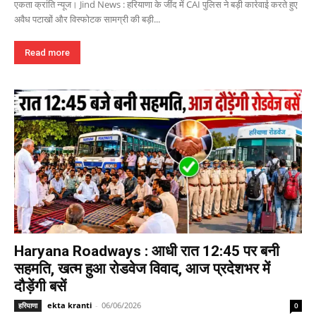
एकता क्रांति न्यूज। Jind News : हरियाणा के जींद में CAI पुलिस ने बड़ी कार्रवाई करते हुए
अवैध पटाखों और विस्फोटक सामग्री की बड़ी...
Read more
Haryana Roadways : आधी रात 12:45 पर बनी
सहमति, खत्म हुआ रोडवेज विवाद, आज प्रदेशभर में
दौड़ेंगी बसें
ekta kranti
-
06/06/2026
हरियाणा
0