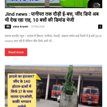
Jind news : पानीपत तक दौड़ी ई-बस, जींद डिपो अब
भी देख रहा राह, 10 बसों की डिमांड भेजी
ekta kranti
-
07/06/2026
जींद
0
एकता क्रांति न्यूज। प्रदेश में हिसार, पानीपत, रेवाड़ी, अंबाला समेत कई जिलों में ई-बसें (Jind
news) चल रही हैं लेकिन जींद डिपो अभी भी...
Read more