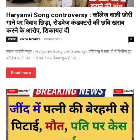
Haryanvi Song controversy : कॉलेज वाली छोरी
गाने पर विवाद छिड़ा, रोडवेज कंडक्टरों की छवि खराब
करने के आरोप, शिकायत दी
ekta kranti
-
08/06/2026
वायरल
0
एकता क्रांति न्यूज। Haryanvi Song controversy : हरियाणा में हाल ही में रिलीज हुए
कॉलेज आली छोरी गाने को लेकर विवाद शुरू हो गया...
Read more