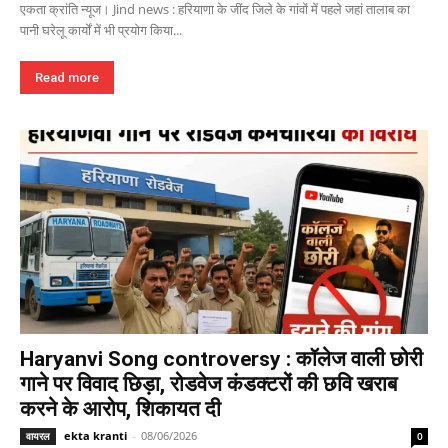
एकता क्रांति न्यूज। Jind news : हरियाणा के जींद जिले के गांवों में पहले जहां तालाब का
पानी घरेलू कार्यों में भी प्रयोग किया...
Read more
Haryanvi Song controversy : कॉलेज वाली छोरी
गाने पर विवाद छिड़ा, रोडवेज कंडक्टरों की छवि खराब
करने के आरोप, शिकायत दी
ekta kranti
-
08/06/2026
वायरल
0