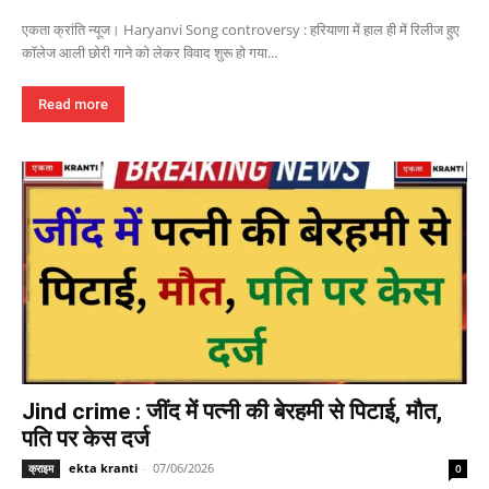
एकता क्रांति न्यूज। Haryanvi Song controversy : हरियाणा में हाल ही में रिलीज हुए
कॉलेज आली छोरी गाने को लेकर विवाद शुरू हो गया...
Read more
Jind crime : जींद में पत्नी की बेरहमी से पिटाई, मौत,
पति पर केस दर्ज
ekta kranti
-
07/06/2026
क्राइम
0