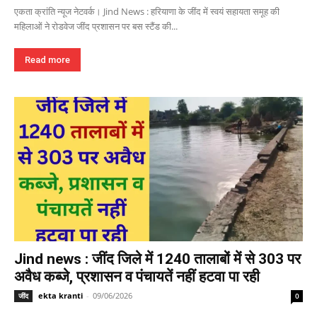
एकता क्रांति न्यूज नेटवर्क। Jind News : हरियाणा के जींद में स्वयं सहायता समूह की
महिलाओं ने रोडवेज जींद प्रशासन पर बस स्टैंड की...
Read more
Jind news : जींद जिले में 1240 तालाबों में से 303 पर
अवैध कब्जे, प्रशासन व पंचायतें नहीं हटवा पा रही
ekta kranti
-
09/06/2026
जींद
0