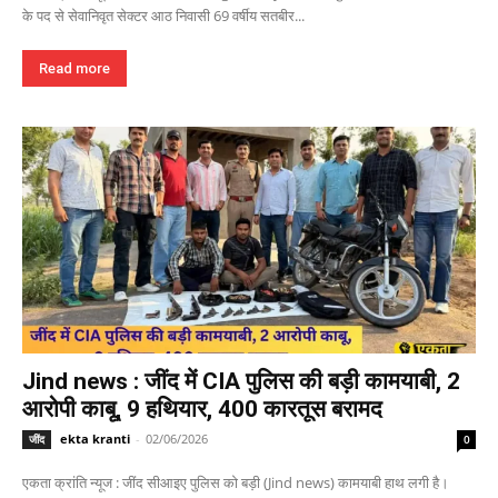
के पद से सेवानिवृत सेक्टर आठ निवासी 69 वर्षीय सतबीर...
Read more
Jind news : जींद में CIA पुलिस की बड़ी कामयाबी, 2
आरोपी काबू, 9 हथियार, 400 कारतूस बरामद
ekta kranti
-
02/06/2026
जींद
0
एकता क्रांति न्यूज : जींद सीआइए पुलिस को बड़ी (Jind news) कामयाबी हाथ लगी है।