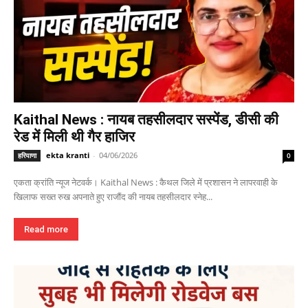
Kaithal News : नायब तहसीलदार सस्पेंड, डीसी की
रेड में मिली थी गैर हाजिर
ekta kranti
-
04/06/2026
हरियाणा
0
एकता क्रांति न्यूज नेटवर्क। Kaithal News : कैथल जिले में प्रशासन ने लापरवाही के
खिलाफ सख्त रुख अपनाते हुए राजौंद की नायब तहसीलदार स्नेह...
Read more