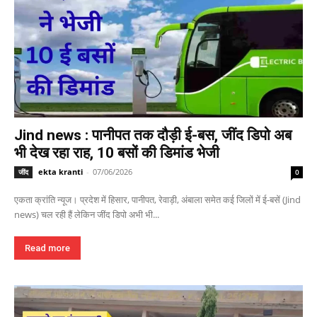
Jind news : पानीपत तक दौड़ी ई-बस, जींद डिपो अब
भी देख रहा राह, 10 बसों की डिमांड भेजी
ekta kranti
-
07/06/2026
जींद
0
एकता क्रांति न्यूज। प्रदेश में हिसार, पानीपत, रेवाड़ी, अंबाला समेत कई जिलों में ई-बसें (Jind
news) चल रही हैं लेकिन जींद डिपो अभी भी...
Read more