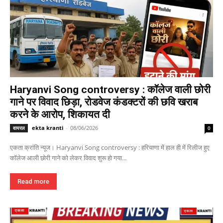
Haryanvi Song controversy : कॉलेज वाली छोरी
गाने पर विवाद छिड़ा, रोडवेज कंडक्टरों की छवि खराब
करने के आरोप, शिकायत दी
ekta kranti
-
08/06/2026
वायरल
0
एकता क्रांति न्यूज। Haryanvi Song controversy : हरियाणा में हाल ही में रिलीज हुए
कॉलेज आली छोरी गाने को लेकर विवाद शुरू हो गया...
Read more