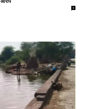
े आरोप
0