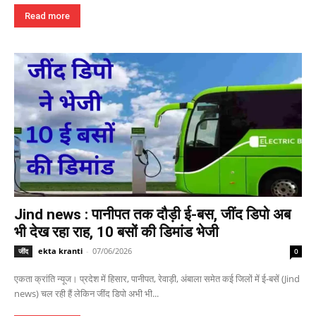
Read more
Jind news : पानीपत तक दौड़ी ई-बस, जींद डिपो अब
भी देख रहा राह, 10 बसों की डिमांड भेजी
ekta kranti
-
07/06/2026
जींद
0
एकता क्रांति न्यूज। प्रदेश में हिसार, पानीपत, रेवाड़ी, अंबाला समेत कई जिलों में ई-बसें (Jind
news) चल रही हैं लेकिन जींद डिपो अभी भी...