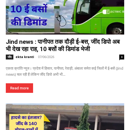
Jind news : पानीपत तक दौड़ी ई-बस, जींद डिपो अब
भी देख रहा राह, 10 बसों की डिमांड भेजी
ekta kranti
-
07/06/2026
जींद
0
एकता क्रांति न्यूज। प्रदेश में हिसार, पानीपत, रेवाड़ी, अंबाला समेत कई जिलों में ई-बसें (Jind
news) चल रही हैं लेकिन जींद डिपो अभी भी...
Read more