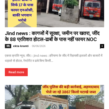
Jind news : कागजों में सुरक्षा, जमीन पर खतरा, जींद
के 88 प्रतिशत होटल-ढाबों के पास नहीं फायर NOC
ekta kranti
-
06/06/2026
जींद
0
एकता क्रांति न्यूज, जींद। Jind news : हरियाणा के जींद में रिहायशी इलाकों और बाजारों में
धड़ल्ले से होटल, रेस्टोरेंट व ढाबे बिना किसी...
Read more