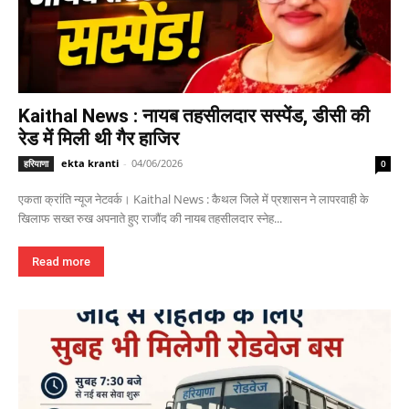
Kaithal News : नायब तहसीलदार सस्पेंड, डीसी की
रेड में मिली थी गैर हाजिर
ekta kranti
-
04/06/2026
हरियाणा
0
एकता क्रांति न्यूज नेटवर्क। Kaithal News : कैथल जिले में प्रशासन ने लापरवाही के
खिलाफ सख्त रुख अपनाते हुए राजौंद की नायब तहसीलदार स्नेह...
Read more